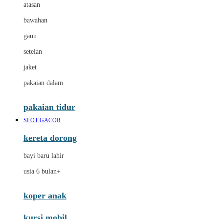
atasan
bawahan
gaun
setelan
jaket
pakaian dalam
pakaian tidur
SLOT GACOR
kereta dorong
bayi baru lahir
usia 6 bulan+
koper anak
kursi mobil