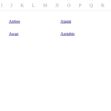
I
J
K
L
M
N
O
P
Q
R
Airfree
Alamii
Awan
Azetabio