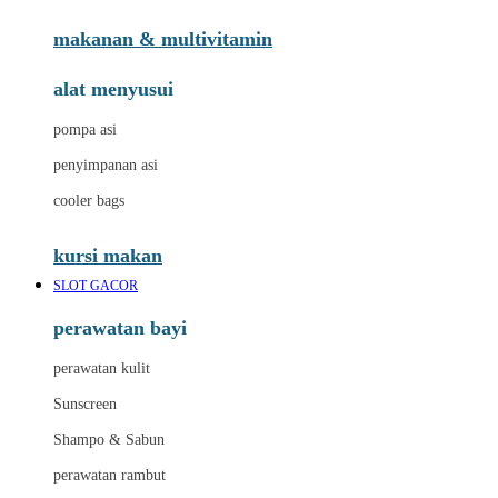
makanan & multivitamin
alat menyusui
pompa asi
penyimpanan asi
cooler bags
kursi makan
SLOT GACOR
perawatan bayi
perawatan kulit
Sunscreen
Shampo & Sabun
perawatan rambut