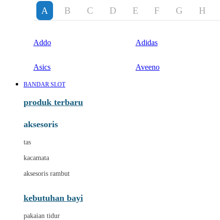
A
B
C
D
E
F
G
H
Addo
Adidas
Asics
Aveeno
BANDAR SLOT
produk terbaru
aksesoris
tas
kacamata
aksesoris rambut
kebutuhan bayi
pakaian tidur