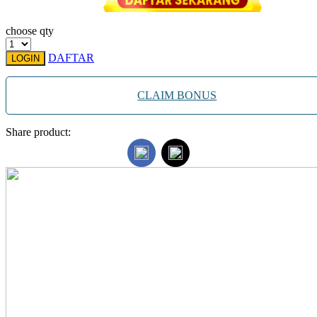
Tommee Tippee
choose qty
Trunki
DAFTAR
LOGIN
Tutti Bambini
CLAIM BONUS
Twistshake
TY Toys
Share product:
U
V
Veja
Vitaflow
Vtech
W