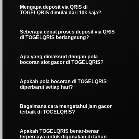
Mengapa deposit via QRIS di
TOGELQRIS dimulai dari 10k saja?
Seberapa cepat proses deposit via QRIS
di TOGELQRIS berlangsung?
Apa yang dimaksud dengan pola
bocoran slot gacor di TOGELQRIS?
Apakah pola bocoran di TOGELQRIS
diperbarui setiap hari?
Bagaimana cara mengetahui jam gacor
terbaik di TOGELQRIS?
Apakah TOGELQRIS benar-benar
terpercaya untuk digunakan di tahun