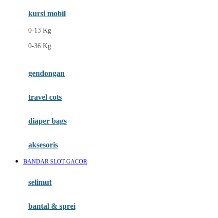
Expert Care
kursi mobil
Ezyroller
0-13 Kg
F
0-36 Kg
Felt So Sweet
gendongan
Fisher Price
Flipper
travel cots
Friends Of Sally
diaper bags
G
aksesoris
Gb
BANDAR SLOT GACOR
Geko
Graco
selimut
Gund
bantal & sprei
H