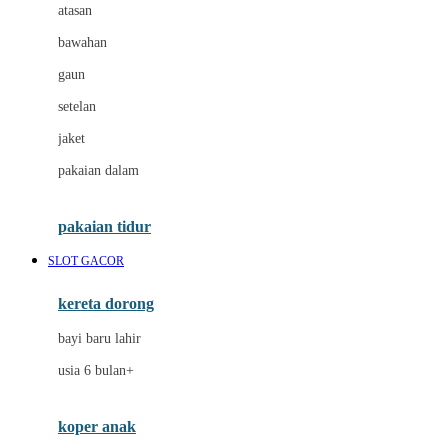
atasan
Crane
bawahan
Cybex
gaun
D
setelan
Dae Organics
jaket
Docare
pakaian dalam
Doona
pakaian tidur
Down To Earth
SLOT GACOR
Drew
Dr. Brown's
kereta dorong
bayi baru lahir
E
usia 6 bulan+
ELC
Ergobaby
koper anak