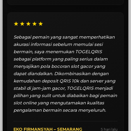
★★★★★
Sebagai pemain yang sangat memperhatikan
akurasi informasi sebelum memulai sesi
bermain, saya menemukan TOGELQRIS
sebagai platform yang paling serius dalam
menyajikan pola bocoran slot gacor yang
dapat diandalkan. Dikombinasikan dengan
kemudahan deposit QRIS 10k dan server yang
stabil di jam-jam gacor, TOGELQRIS menjadi
pilihan yang sulit untuk diabaikan bagi pemain
slot online yang mengutamakan kualitas
pengalaman bermain secara menyeluruh.
EKO FIRMANSYAH – SEMARANG
5 hari lalu